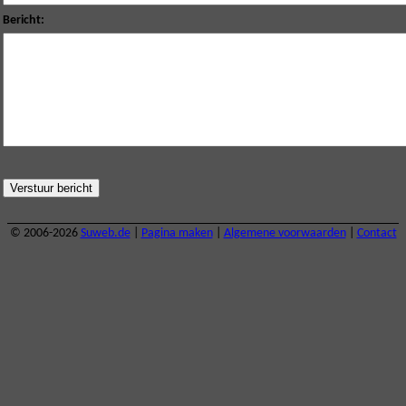
Bericht:
© 2006-2026
Suweb.de
|
Pagina maken
|
Algemene voorwaarden
|
Contact